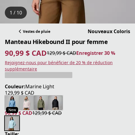
1 / 10
Nouveaux Coloris
Vestes de pluie
Manteau Hikebound II pour femme
90,99 $ CAD
129,99 $ CAD
Enregistrer 30 %
prix actuel 90,99 $ CAD
prix original 129,99 $ CAD
Enregistrer 30 %
Rejoignez-nous pour bénéficier de 20 % de réduction
supplémentaire
Couleur:
Marine Light
129,99 $ CAD
prix actuel 129,99 $ CAD
New
90,99 $ CAD
129,99 $ CAD
prix actuel 90,99 $ CAD
prix original 129,99 $ CAD
Taille: