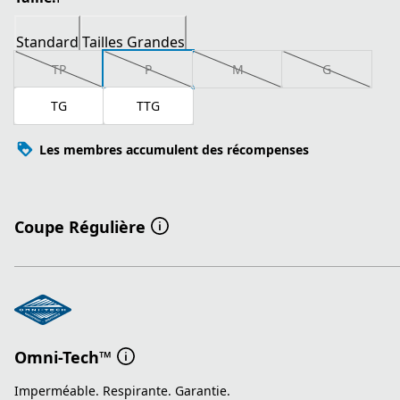
Standard
Tailles Grandes
TP
P
M
G
TG
TTG
Les membres accumulent des récompenses
Coupe Régulière
Omni-Tech™
Imperméable. Respirante. Garantie.