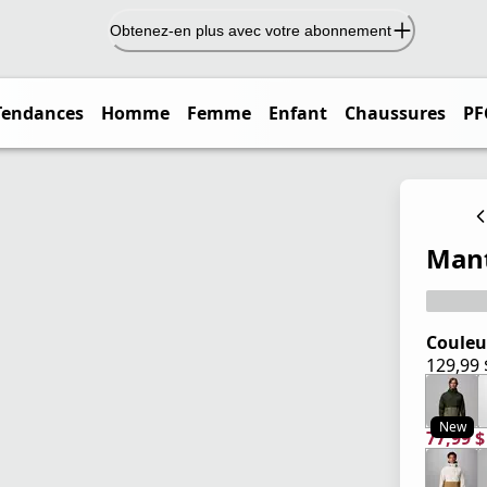
Obtenez-en plus avec votre abonnement
Tendances
Homme
Femme
Enfant
Chaussures
PF
Mant
Couleu
129,99
prix ac
New
77,99 
prix ac
prix or