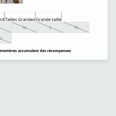
rd
Tailles Grandes
Grande taille
M
G
TG
G
 membres accumulent des récompenses