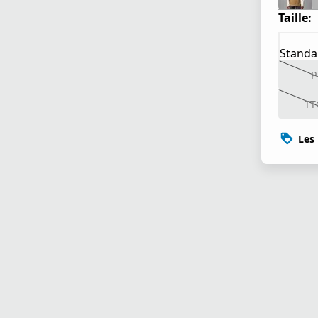
Taille:
Standa
P
TT
Les