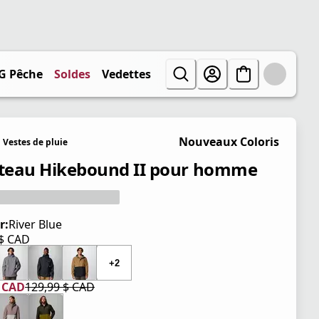
G Pêche
Soldes
Vedettes
Nouveaux Coloris
Vestes de pluie
eau Hikebound II pour homme
r:
River Blue
 $ CAD
tuel 129,99 $ CAD
+2
$ CAD
129,99 $ CAD
tuel 77,99 $ CAD
iginal 129,99 $ CAD