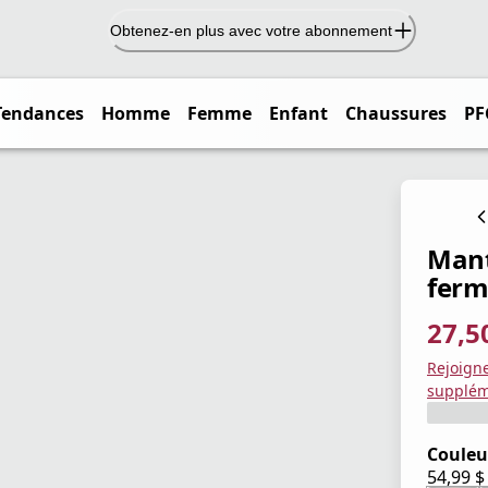
Obtenez-en plus avec votre abonnement
Tendances
Homme
Femme
Enfant
Chaussures
PF
Mant
ferme
27,5
prix ac
prix or
Enregis
Rejoign
supplém
Couleu
54,99 