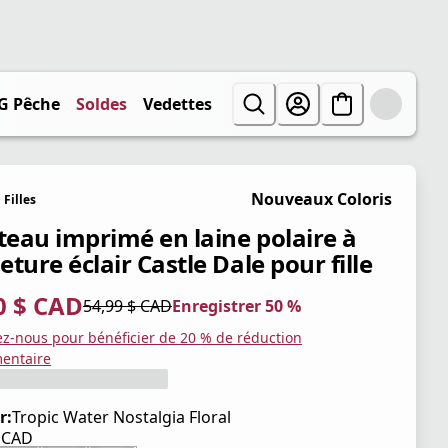
G Pêche
Soldes
Vedettes
Nouveaux Coloris
Filles
eau imprimé en laine polaire à
ture éclair Castle Dale pour fille
0 $ CAD
54,99 $ CAD
Enregistrer 50 %
tuel 27,50 $ CAD
iginal 54,99 $ CAD
trer 50 %
ez-nous pour bénéficier de 20 % de réduction
entaire
r:
Tropic Water Nostalgia Floral
$ CAD