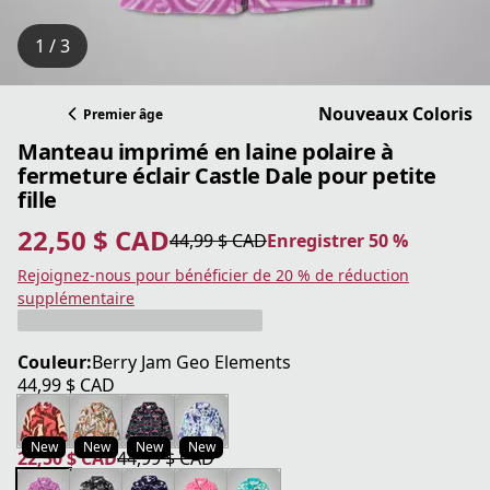
1 / 3
Nouveaux Coloris
Premier âge
Manteau imprimé en laine polaire à
fermeture éclair Castle Dale pour petite
fille
22,50 $ CAD
44,99 $ CAD
Enregistrer 50 %
prix actuel 22,50 $ CAD
prix original 44,99 $ CAD
Enregistrer 50 %
Rejoignez-nous pour bénéficier de 20 % de réduction
supplémentaire
Couleur:
Berry Jam Geo Elements
44,99 $ CAD
prix actuel 44,99 $ CAD
New
New
New
New
22,50 $ CAD
44,99 $ CAD
prix actuel 22,50 $ CAD
prix original 44,99 $ CAD