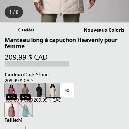
1 / 8
Nouveaux Coloris
Isolées
Manteau long à capuchon Heavenly pour
femme
209,99 $ CAD
prix actuel 209,99 $ CAD
Couleur:
Dark Stone
209,99 $ CAD
prix actuel 209,99 $ CAD
+2
New
New
105,00 $ CAD
209,99 $ CAD
prix actuel 105,00 $ CAD
prix original 209,99 $ CAD
Taille:
M