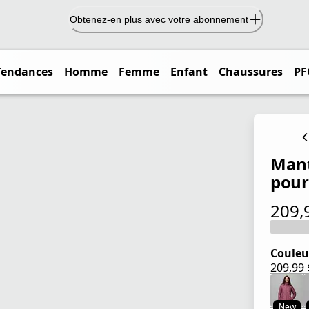
Obtenez-en plus avec votre abonnement
Tendances
Homme
Femme
Enfant
Chaussures
PF
Mant
pou
209,
prix ac
Couleu
209,99
prix ac
New