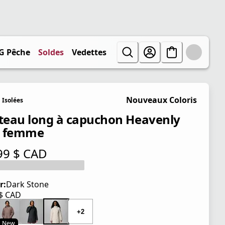
G Pêche
Soldes
Vedettes
Nouveaux Coloris
Isolées
eau long à capuchon Heavenly
r femme
99 $ CAD
tuel 209,99 $ CAD
r:
Dark Stone
 $ CAD
tuel 209,99 $ CAD
+2
New