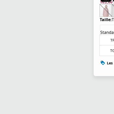
105,00
prix ac
prix or
Taille:
Standa
T
T
Les