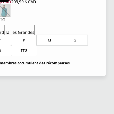
 $ CAD
209,99 $ CAD
tuel 105,00 $ CAD
iginal 209,99 $ CAD
TTG
rd
Tailles Grandes
P
P
M
G
G
TTG
 membres accumulent des récompenses