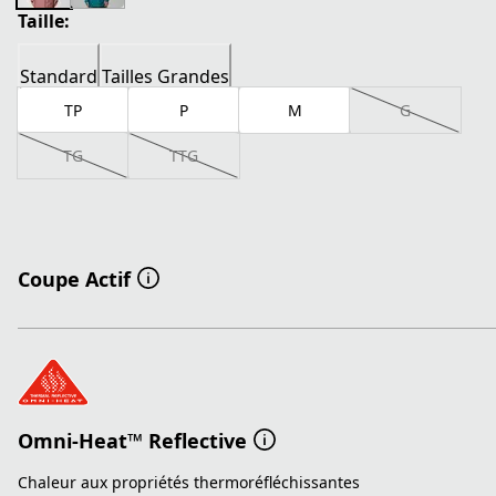
Taille:
Standard
Tailles Grandes
TP
P
M
G
TG
TTG
Coupe Actif
Omni-Heat™ Reflective
Chaleur aux propriétés thermoréfléchissantes