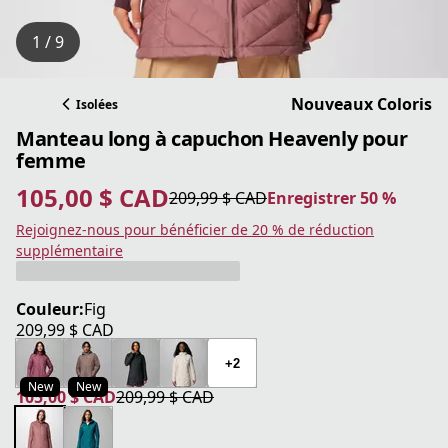
1 / 9
Nouveaux Coloris
Isolées
Manteau long à capuchon Heavenly pour
femme
105,00 $ CAD
209,99 $ CAD
Enregistrer 50 %
prix actuel 105,00 $ CAD
prix original 209,99 $ CAD
Enregistrer 50 %
Rejoignez-nous pour bénéficier de 20 % de réduction
supplémentaire
Couleur:
Fig
209,99 $ CAD
prix actuel 209,99 $ CAD
+2
New
New
105,00 $ CAD
209,99 $ CAD
prix actuel 105,00 $ CAD
prix original 209,99 $ CAD