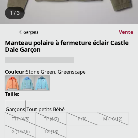
1 / 3
Vente
Garçons
Manteau polaire à fermeture éclair Castle
Dale Garçon
Couleur:
Stone Green, Greenscape
Taille:
Garçons
Tout-petits
Bébé
TTP (4/5)
TP (6/7)
P (8)
M (10/12)
G (14/16)
TG (18)