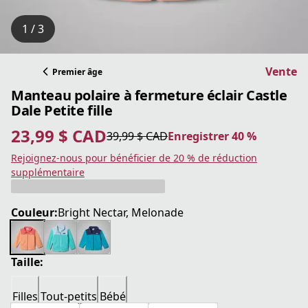
1 / 3
Vente
Premier âge
Manteau polaire à fermeture éclair Castle
Dale Petite fille
23,99 $ CAD
39,99 $ CAD
Enregistrer 40 %
prix actuel 23,99 $ CAD
prix original 39,99 $ CAD
Enregistrer 40 %
Rejoignez-nous pour bénéficier de 20 % de réduction
supplémentaire
Couleur:
Bright Nectar, Melonade
Taille:
Filles
Tout-petits
Bébé