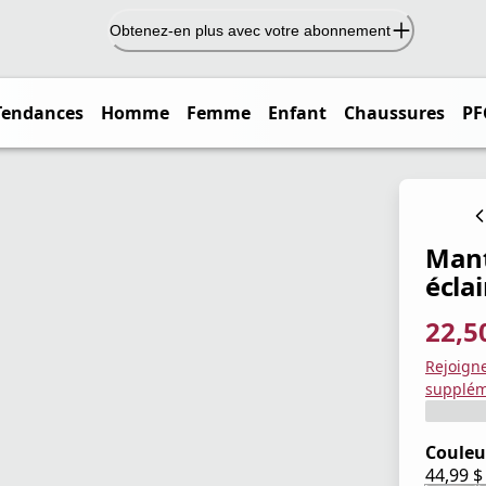
Obtenez-en plus avec votre abonnement
Tendances
Homme
Femme
Enfant
Chaussures
PF
Mant
écla
22,5
prix ac
prix or
Enregis
Rejoign
supplém
Couleu
44,99 