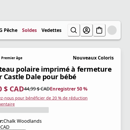
G Pêche
Soldes
Vedettes
Nouveaux Coloris
Premier âge
eau polaire imprimé à fermeture
ir Castle Dale pour bébé
0 $ CAD
44,99 $ CAD
Enregistrer 50 %
tuel 22,50 $ CAD
iginal 44,99 $ CAD
trer 50 %
ez-nous pour bénéficier de 20 % de réduction
entaire
r:
Chalk Woodlands
$ CAD