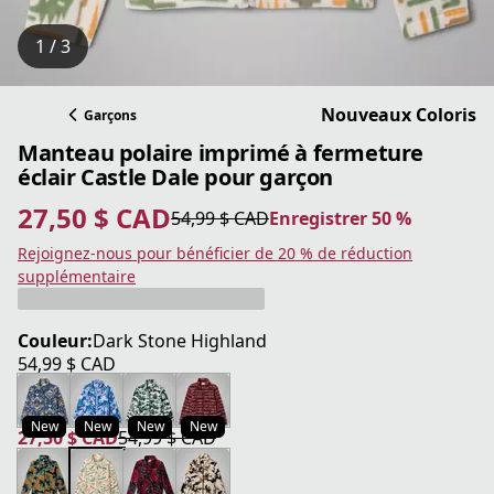
1 / 3
Nouveaux Coloris
Garçons
Manteau polaire imprimé à fermeture
éclair Castle Dale pour garçon
27,50 $ CAD
54,99 $ CAD
Enregistrer 50 %
prix actuel 27,50 $ CAD
prix original 54,99 $ CAD
Enregistrer 50 %
Rejoignez-nous pour bénéficier de 20 % de réduction
supplémentaire
Couleur:
Dark Stone Highland
54,99 $ CAD
prix actuel 54,99 $ CAD
New
New
New
New
27,50 $ CAD
54,99 $ CAD
prix actuel 27,50 $ CAD
prix original 54,99 $ CAD