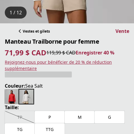
1 / 12
Vente
Vestes et gilets
Manteau Trailborne pour femme
71,99 $ CAD
119,99 $ CAD
Enregistrer 40 %
prix actuel 71,99 $ CAD
prix original 119,99 $ CAD
Enregistrer 40 %
Rejoignez-nous pour bénéficier de 20 % de réduction
supplémentaire
Couleur:
Sea Salt
Taille:
TP
P
M
G
TG
TTG