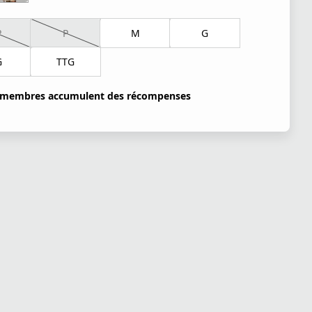
P
P
M
G
G
TTG
 membres accumulent des récompenses