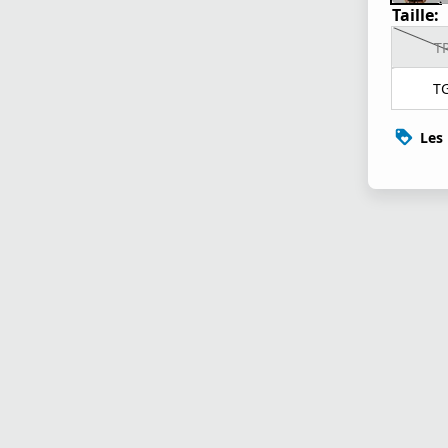
Taille:
T
T
Les