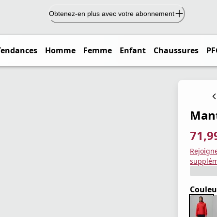
Obtenez-en plus avec votre abonnement
Tendances
Homme
Femme
Enfant
Chaussures
PF
Mant
71,9
prix ac
prix or
Enregis
Rejoign
supplém
Couleu