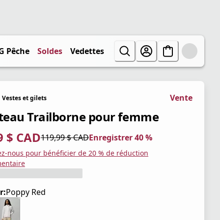
G Pêche
Soldes
Vedettes
Vente
Vestes et gilets
eau Trailborne pour femme
9 $ CAD
119,99 $ CAD
Enregistrer 40 %
tuel 71,99 $ CAD
iginal 119,99 $ CAD
trer 40 %
ez-nous pour bénéficier de 20 % de réduction
entaire
r:
Poppy Red