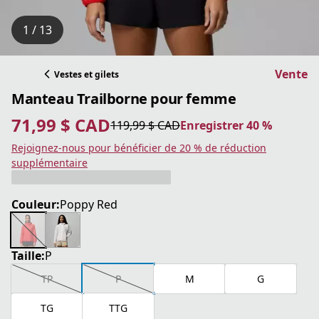
1 / 13
Vente
Vestes et gilets
Manteau Trailborne pour femme
71,99 $ CAD
119,99 $ CAD
Enregistrer 40 %
prix actuel 71,99 $ CAD
prix original 119,99 $ CAD
Enregistrer 40 %
Rejoignez-nous pour bénéficier de 20 % de réduction
supplémentaire
Couleur:
Poppy Red
Taille:
P
TP
P
M
G
TG
TTG