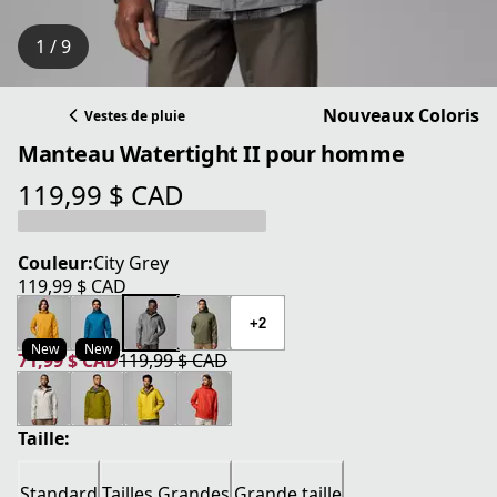
1 / 9
Nouveaux Coloris
Vestes de pluie
Manteau Watertight II pour homme
119,99 $ CAD
prix actuel 119,99 $ CAD
Couleur:
City Grey
119,99 $ CAD
prix actuel 119,99 $ CAD
+2
New
New
71,99 $ CAD
119,99 $ CAD
prix actuel 71,99 $ CAD
prix original 119,99 $ CAD
Taille:
Standard
Tailles Grandes
Grande taille