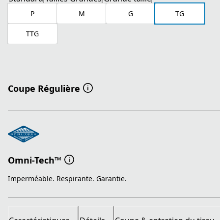
P
M
G
TG
TTG
Coupe Régulière
Omni-Tech™
Imperméable. Respirante. Garantie.