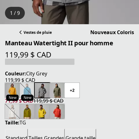
1 / 9
Nouveaux Coloris
Vestes de pluie
Manteau Watertight II pour homme
119,99 $ CAD
prix actuel 119,99 $ CAD
Couleur:
City Grey
119,99 $ CAD
prix actuel 119,99 $ CAD
+2
New
New
71,99 $ CAD
119,99 $ CAD
prix actuel 71,99 $ CAD
prix original 119,99 $ CAD
Taille:
TG
Standard
Tailles Grandes
Grande taille