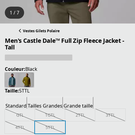
1 / 7
Vestes Gilets Polaire
Men's Castle Dale™ Full Zip Fleece Jacket -
Tall
Couleur:
Black
Taille:
5TTL
Standard
Tailles Grandes
Grande taille
GTL
TGTL
2TTL
3TTL
4TTL
5TTL