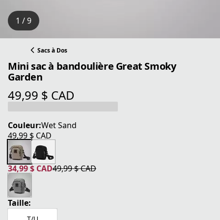
1 / 9
Sacs à Dos
Mini sac à bandoulière Great Smoky
Garden
49,99 $ CAD
prix actuel 49,99 $ CAD
Couleur:
Wet Sand
49,99 $ CAD
prix actuel 49,99 $ CAD
34,99 $ CAD
49,99 $ CAD
prix actuel 34,99 $ CAD
prix original 49,99 $ CAD
Taille:
T/U