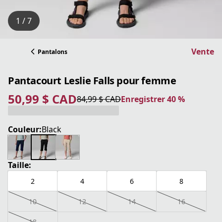
1 / 7
Vente
Pantalons
Pantacourt Leslie Falls pour femme
50,99 $ CAD
84,99 $ CAD
Enregistrer 40 %
prix actuel 50,99 $ CAD
prix original 84,99 $ CAD
Enregistrer 40 %
Couleur:
Black
Taille:
2
4
6
8
10
12
14
16
18