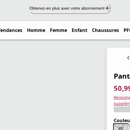
Obtenez-en plus avec votre abonnement
Tendances
Homme
Femme
Enfant
Chaussures
PF
Pant
50,9
prix ac
prix or
Enregis
Rejoign
supplém
Couleu