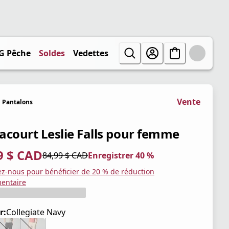
G Pêche
Soldes
Vedettes
Vente
Pantalons
acourt Leslie Falls pour femme
9 $ CAD
84,99 $ CAD
Enregistrer 40 %
tuel 50,99 $ CAD
iginal 84,99 $ CAD
trer 40 %
ez-nous pour bénéficier de 20 % de réduction
entaire
r:
Collegiate Navy