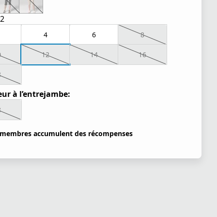
2
4
6
8
0
12
14
16
8
ur à l’entrejambe:
8
 membres accumulent des récompenses