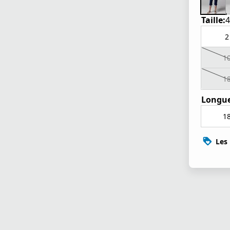
Taille:
4
2
1
1
Longue
1
Les