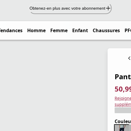
Obtenez-en plus avec votre abonnement
Tendances
Homme
Femme
Enfant
Chaussures
PF
Pant
50,9
prix ac
prix or
Enregis
Rejoign
supplém
Couleu