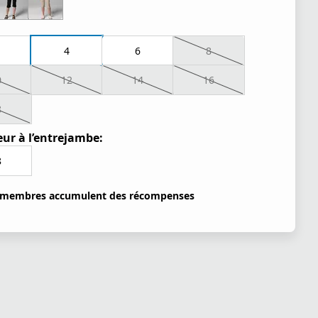
4
6
8
0
12
14
16
8
ur à l’entrejambe:
8
 membres accumulent des récompenses