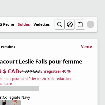
G Pêche
Soldes
Vedettes
Vente
Pantalons
acourt Leslie Falls pour femme
9 $ CAD
84,99 $ CAD
Enregistrer 40 %
tuel 50,99 $ CAD
iginal 84,99 $ CAD
trer 40 %
ez-nous pour bénéficier de 20 % de réduction
entaire
r:
Collegiate Navy