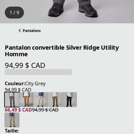
1 / 9
Pantalons
Pantalon convertible Silver Ridge Utility
Homme
94,99 $ CAD
prix actuel 94,99 $ CAD
Couleur:
City Grey
94,99 $ CAD
prix actuel 94,99 $ CAD
66,49 $ CAD
94,99 $ CAD
prix actuel 66,49 $ CAD
prix original 94,99 $ CAD
Taille: