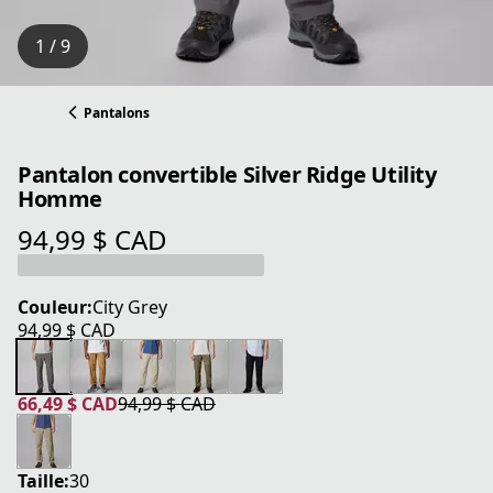
1 / 9
Pantalons
Pantalon convertible Silver Ridge Utility
Homme
94,99 $ CAD
prix actuel 94,99 $ CAD
Couleur:
City Grey
94,99 $ CAD
prix actuel 94,99 $ CAD
66,49 $ CAD
94,99 $ CAD
prix actuel 66,49 $ CAD
prix original 94,99 $ CAD
Taille:
30