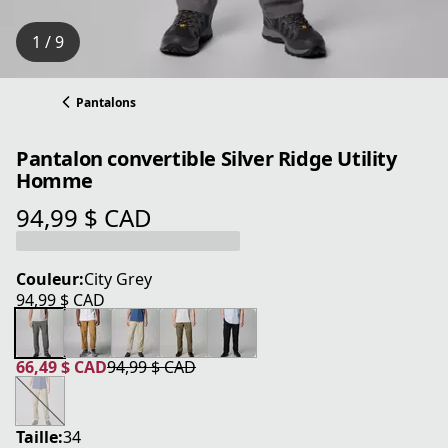
1 / 9
Pantalons
Pantalon convertible Silver Ridge Utility
Homme
94,99 $ CAD
prix actuel 94,99 $ CAD
Couleur:
City Grey
94,99 $ CAD
prix actuel 94,99 $ CAD
66,49 $ CAD
94,99 $ CAD
prix actuel 66,49 $ CAD
prix original 94,99 $ CAD
Taille:
34