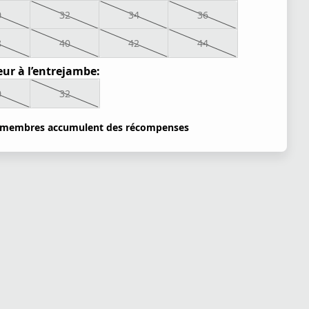
0
32
34
36
8
40
42
44
ur à l’entrejambe:
0
32
 membres accumulent des récompenses