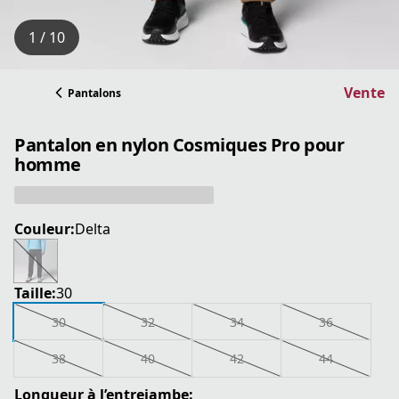
1 / 10
Vente
Pantalons
Pantalon en nylon Cosmiques Pro pour
homme
Couleur:
Delta
Taille:
30
30
32
34
36
38
40
42
44
Longueur à l’entrejambe: