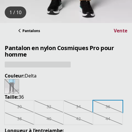
1 / 10
Vente
Pantalons
Pantalon en nylon Cosmiques Pro pour
homme
Couleur:
Delta
Taille:
36
30
32
34
36
38
40
42
44
Longueur à l’entrejambe: