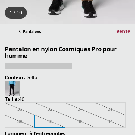
1 / 10
Vente
Pantalons
Pantalon en nylon Cosmiques Pro pour
homme
Couleur:
Delta
Taille:
40
30
32
34
36
38
40
42
44
Longueur à l’entrejambe: