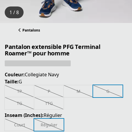
1 / 8
Pantalons
Pantalon extensible PFG Terminal
Roamer™ pour homme
Couleur:
Collegiate Navy
Taille:
G
TP
P
M
G
TG
TTG
Inseam (Inches):
Régulier
Court
Régulier