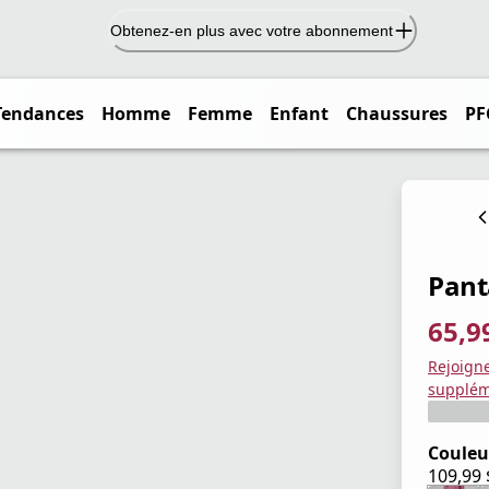
Obtenez-en plus avec votre abonnement
Tendances
Homme
Femme
Enfant
Chaussures
PF
Pant
65,9
prix ac
prix or
Enregis
Rejoign
supplém
Couleu
109,99
prix ac