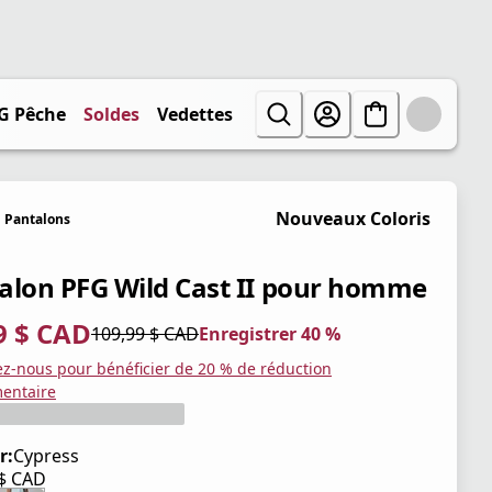
G Pêche
Soldes
Vedettes
Nouveaux Coloris
Pantalons
alon PFG Wild Cast II pour homme
9 $ CAD
109,99 $ CAD
Enregistrer 40 %
tuel 65,99 $ CAD
iginal 109,99 $ CAD
trer 40 %
ez-nous pour bénéficier de 20 % de réduction
entaire
r:
Cypress
 $ CAD
tuel 109,99 $ CAD