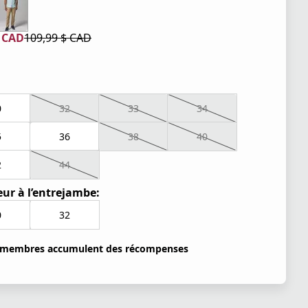
$ CAD
109,99 $ CAD
tuel 65,99 $ CAD
iginal 109,99 $ CAD
0
32
33
34
5
36
38
40
2
44
ur à l’entrejambe:
0
32
 membres accumulent des récompenses