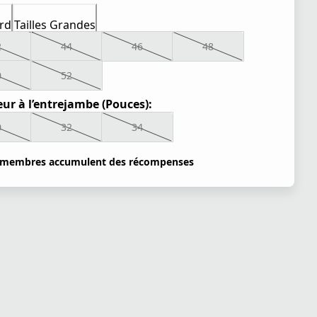
rd
Tailles Grandes
2
44
46
48
0
52
ur à l’entrejambe (Pouces):
0
32
34
 membres accumulent des récompenses