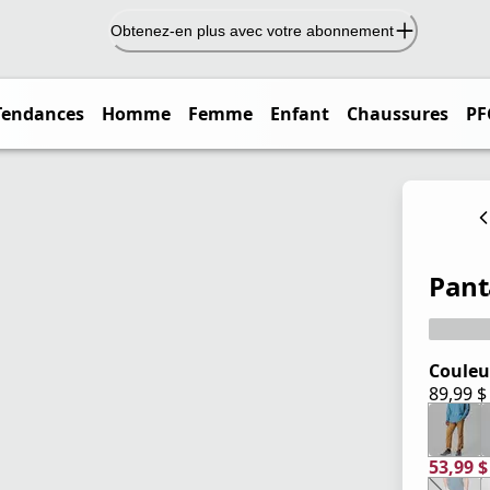
Obtenez-en plus avec votre abonnement
Tendances
Homme
Femme
Enfant
Chaussures
PF
Pant
Couleu
89,99 
prix ac
53,99 
prix ac
prix or