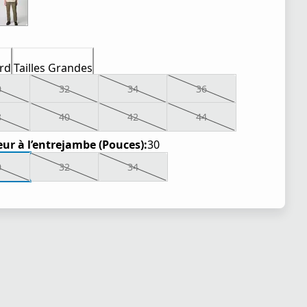
rd
Tailles Grandes
0
32
34
36
8
40
42
44
ur à l’entrejambe (Pouces):
30
0
32
34