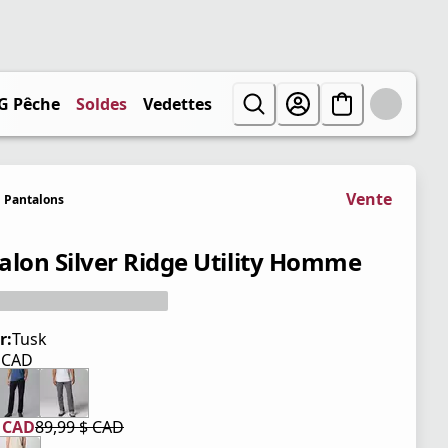
G Pêche
Soldes
Vedettes
Vente
Pantalons
alon Silver Ridge Utility Homme
r:
Tusk
$ CAD
tuel 89,99 $ CAD
$ CAD
89,99 $ CAD
tuel 53,99 $ CAD
iginal 89,99 $ CAD