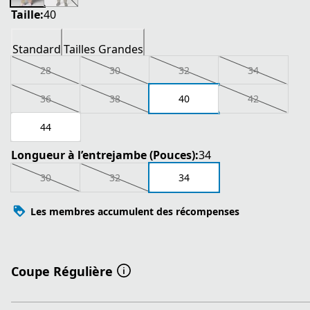
Taille:
40
Standard
Tailles Grandes
28
30
32
34
36
38
40
42
44
Longueur à l’entrejambe (Pouces):
34
30
32
34
Les membres accumulent des récompenses
Coupe Régulière