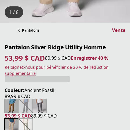
1 / 8
Vente
Pantalons
Pantalon Silver Ridge Utility Homme
53,99 $ CAD
89,99 $ CAD
Enregistrer 40 %
prix actuel 53,99 $ CAD
prix original 89,99 $ CAD
Enregistrer 40 %
Rejoignez-nous pour bénéficier de 20 % de réduction
supplémentaire
Couleur:
Ancient Fossil
89,99 $ CAD
prix actuel 89,99 $ CAD
53,99 $ CAD
89,99 $ CAD
prix actuel 53,99 $ CAD
prix original 89,99 $ CAD