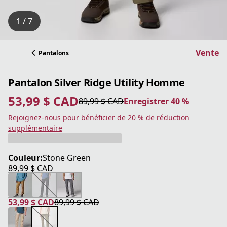
1 / 7
Vente
Pantalons
Pantalon Silver Ridge Utility Homme
53,99 $ CAD
89,99 $ CAD
Enregistrer 40 %
prix actuel 53,99 $ CAD
prix original 89,99 $ CAD
Enregistrer 40 %
Rejoignez-nous pour bénéficier de 20 % de réduction
supplémentaire
Couleur:
Stone Green
89,99 $ CAD
prix actuel 89,99 $ CAD
53,99 $ CAD
89,99 $ CAD
prix actuel 53,99 $ CAD
prix original 89,99 $ CAD