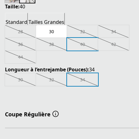
Taille:
40
Standard
Tailles Grandes
28
30
32
34
36
38
40
42
44
Longueur à l’entrejambe (Pouces):
34
30
32
34
Coupe Régulière