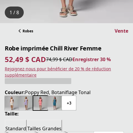
1 / 8
Vente
Robes
Robe imprimée Chill River Femme
52,49 $ CAD
74,99 $ CAD
Enregistrer 30 %
prix actuel 52,49 $ CAD
prix original 74,99 $ CAD
Enregistrer 30 %
Rejoignez-nous pour bénéficier de 20 % de réduction
supplémentaire
Couleur:
Poppy Red, Botaniflage Tonal
+3
Taille:
Standard
Tailles Grandes