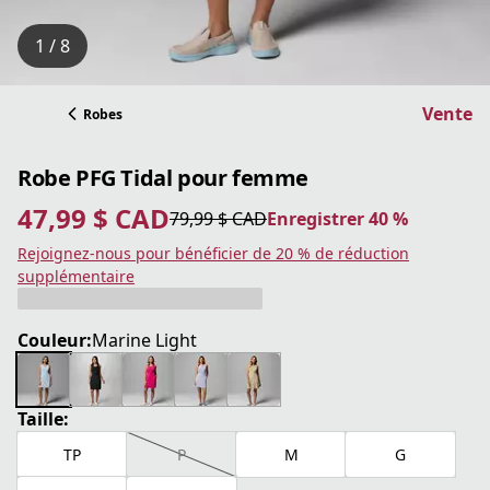
1 / 8
Vente
Robes
Robe PFG Tidal pour femme
47,99 $ CAD
79,99 $ CAD
Enregistrer 40 %
prix actuel 47,99 $ CAD
prix original 79,99 $ CAD
Enregistrer 40 %
Rejoignez-nous pour bénéficier de 20 % de réduction
supplémentaire
Couleur:
Marine Light
Taille:
TP
P
M
G