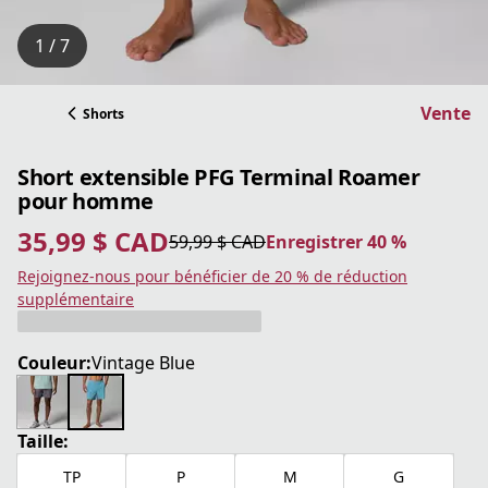
1 / 7
Vente
Shorts
Short extensible PFG Terminal Roamer
pour homme
35,99 $ CAD
59,99 $ CAD
Enregistrer 40 %
prix actuel 35,99 $ CAD
prix original 59,99 $ CAD
Enregistrer 40 %
Rejoignez-nous pour bénéficier de 20 % de réduction
supplémentaire
Couleur:
Vintage Blue
Taille:
TP
P
M
G