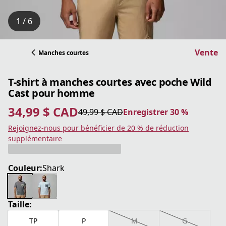
1 / 6
Vente
Manches courtes
T-shirt à manches courtes avec poche Wild
Cast pour homme
34,99 $ CAD
49,99 $ CAD
Enregistrer 30 %
prix actuel 34,99 $ CAD
prix original 49,99 $ CAD
Enregistrer 30 %
Rejoignez-nous pour bénéficier de 20 % de réduction
supplémentaire
Couleur:
Shark
Taille:
TP
P
M
G