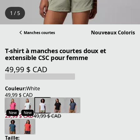
1 / 5
Nouveaux Coloris
Manches courtes
T-shirt à manches courtes doux et
extensible CSC pour femme
49,99 $ CAD
prix actuel 49,99 $ CAD
Couleur:
White
49,99 $ CAD
prix actuel 49,99 $ CAD
New
New
29,99 $ CAD
49,99 $ CAD
prix actuel 29,99 $ CAD
prix original 49,99 $ CAD
Taille: