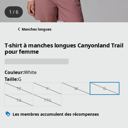
1 / 6
Manches longues
T-shirt à manches longues Canyonland Trail
pour femme
Couleur:
White
Taille:
G
TP
P
M
G
TG
TTG
Les membres accumulent des récompenses