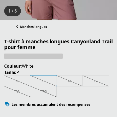
1 / 6
Manches longues
T-shirt à manches longues Canyonland Trail
pour femme
Couleur:
White
Taille:
P
TP
P
M
G
TG
TTG
Les membres accumulent des récompenses