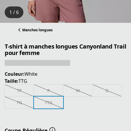
1 / 6
Manches longues
T-shirt à manches longues Canyonland Trail
pour femme
Couleur:
White
Taille:
TTG
TP
P
M
G
TG
TTG
Coupe Régulière