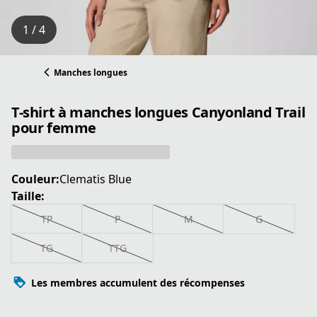
1 / 4
Manches longues
T-shirt à manches longues Canyonland Trail
pour femme
Couleur:
Clematis Blue
Taille:
TP
P
M
G
TG
TTG
Les membres accumulent des récompenses