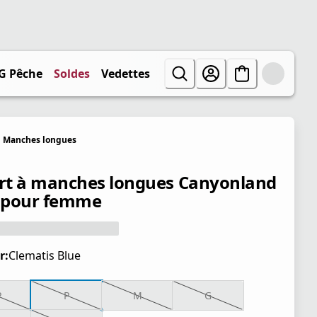
G Pêche
Soldes
Vedettes
Manches longues
irt à manches longues Canyonland
l pour femme
r:
Clematis Blue
P
P
P
M
G