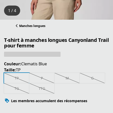
1 / 4
Manches longues
T-shirt à manches longues Canyonland Trail
pour femme
Couleur:
Clematis Blue
Taille:
TP
TP
P
M
G
TG
TTG
Les membres accumulent des récompenses