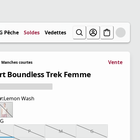
G Pêche
Soldes
Vedettes
Vente
Manches courtes
irt Boundless Trek Femme
r:
Lemon Wash
TG
P
P
M
G