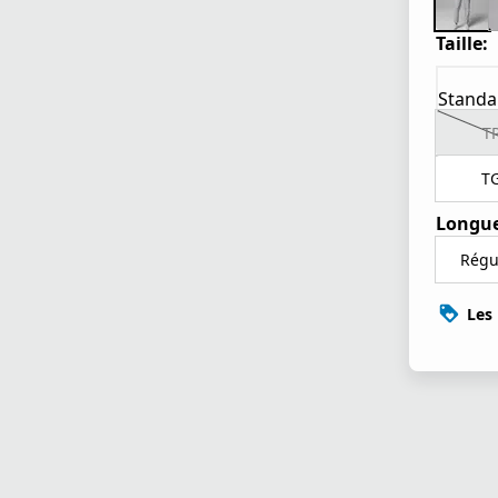
Taille:
Standa
T
T
Longue
Régu
Les