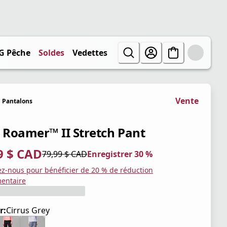
G Pêche
Soldes
Vedettes
Vente
Pantalons
l Roamer™ II Stretch Pant
9 $ CAD
79,99 $ CAD
Enregistrer 30 %
tuel 55,99 $ CAD
iginal 79,99 $ CAD
trer 30 %
ez-nous pour bénéficier de 20 % de réduction
entaire
r:
Cirrus Grey