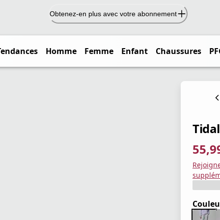
Obtenez-en plus avec votre abonnement
Tendances
Homme
Femme
Enfant
Chaussures
PF
Tida
55,9
prix ac
prix or
Enregis
Rejoign
supplém
Couleu