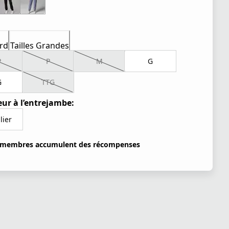
rd
Tailles Grandes
P
P
M
G
G
TTG
ur à l’entrejambe:
lier
 membres accumulent des récompenses