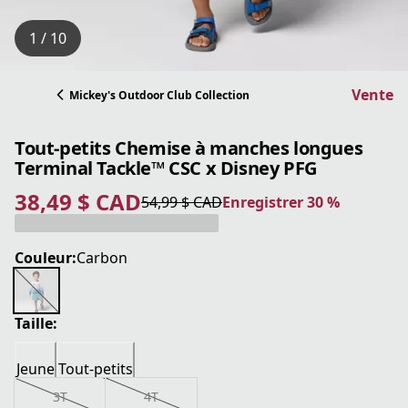
1 / 10
Vente
Mickey's Outdoor Club Collection
Tout-petits Chemise à manches longues
Terminal Tackle™ CSC x Disney PFG
38,49 $ CAD
54,99 $ CAD
Enregistrer 30 %
prix actuel 38,49 $ CAD
prix original 54,99 $ CAD
Enregistrer 30 %
Couleur:
Carbon
Taille:
Jeune
Tout-petits
3T
4T