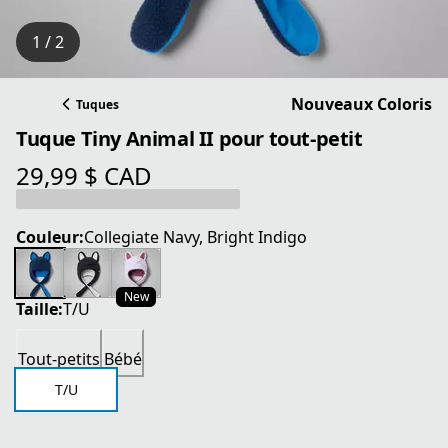
1 / 2
Nouveaux Coloris
Tuques
Tuque Tiny Animal II pour tout-petit
29,99 $ CAD
prix actuel 29,99 $ CAD
Couleur:
Collegiate Navy, Bright Indigo
New
Taille:
T/U
Tout-petits
Bébé
T/U